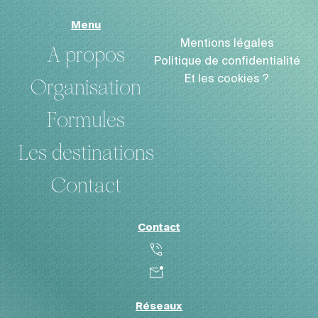
Menu
Mentions légales
A propos
Politique de confidentialité
Et les cookies ?
Organisation
Formules
Les destinations
Contact
Contact
phone_in_talk
mark_email_unread
A propos
Organisation
Réseaux