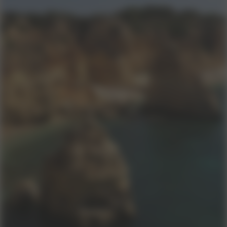
Une envie d’un voyage sur mesure ?
Ecrivez-moi en me donnant un maximum
d’informations sur vos goûts & vos
attentes, et je vous fais un devis sur
mesure !
Me contacter