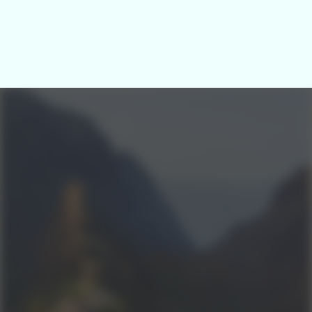
Une envie d’un voyage sur mesure ?
Ecrivez-moi en me donnant un maximum
d’informations sur vos goûts & vos
attentes, et je vous fais un devis sur